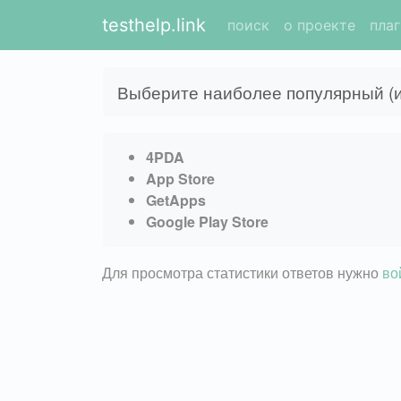
testhelp.link
поиск
о проекте
пла
Выберите наиболее популярный (и
4PDA
App Store
GetApps
Google Play Store
Для просмотра статистики ответов нужно
во