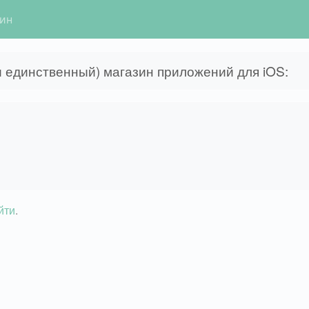
гин
 единственный) магазин приложений для iOS:
йти
.