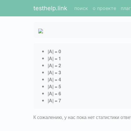
testhelp.link
поиск
о проекте
пла
|А| = 0
|А| = 1
|А| = 2
|А| = 3
|А| = 4
|А| = 5
|А| = 6
|А| = 7
К сожалению, у нас пока нет статистики отв