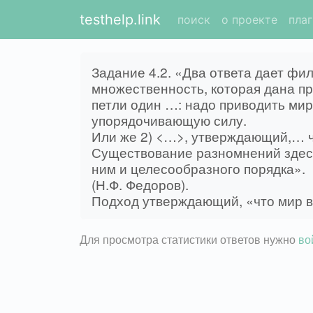
testhelp.link
поиск
о проекте
пла
Задание 4.2. «Два ответа дает фи
множественность, которая дана пр
петли один …: надо приводить мир 
упорядочивающую силу.
Или же 2) <…>, утверждающий,… ч
Существование разномнений здесь
ним и целесообразного порядка».
(Н.Ф. Федоров).
Подход утверждающий, «что мир в
Для просмотра статистики ответов нужно
во