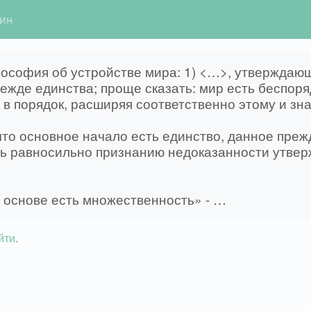
гин
лософия об устройстве мира: 1) <…>, утверждающ
ежде единства; проще сказать: мир есть беспор
в порядок, расширяя соответственно этому и зна
то основное начало есть единство, данное пре
 равносильно признанию недоказанности утверж
 основе есть множественность» - …
йти
.