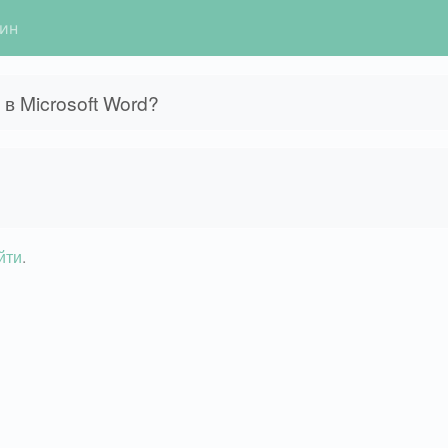
гин
в Microsoft Word?
йти
.