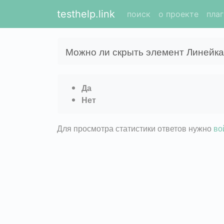
testhelp.link
поиск
о проекте
пла
Можно ли скрыть элемент Линейка 
Да
Нет
Для просмотра статистики ответов нужно
во