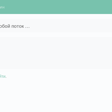
гин
собой поток …
йти
.