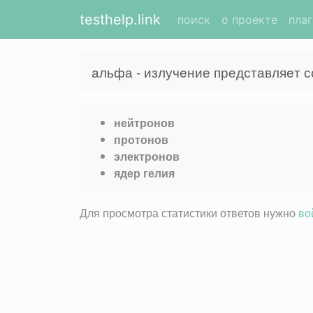
testhelp.link
поиск
о проекте
пла
aльфа - излучeние представляeт 
нейтронов
протонов
электронов
ядер гелия
Для просмотра статистики ответов нужно
во