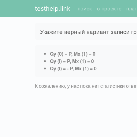
testhelp.link
поиск
о проекте
пла
Укажите верный вариант записи гр
Qy (0) = P, Mx (1) = 0
Qy (l) = P, Mx (1) = 0
Qy (l) = - P, Mx (1) = 0
К сожалению, у нас пока нет статистики отв