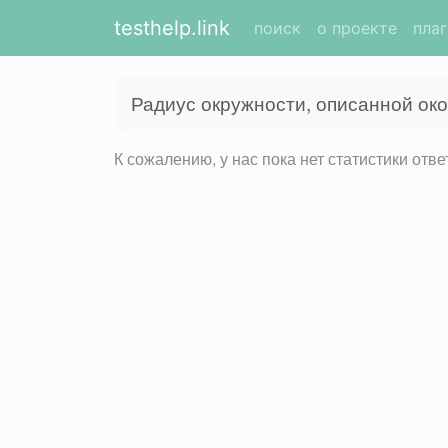
testhelp.link
поиск
о проекте
пла
Радиус окружности, описанной око
К сожалению, у нас пока нет статистики отв