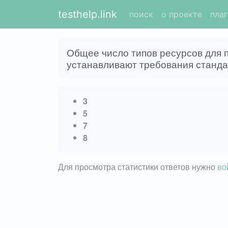
testhelp.link
поиск
о проекте
пла
Общее число типов ресурсов для 
устанавливают требования станда
3
5
7
8
Для просмотра статистики ответов нужно
во