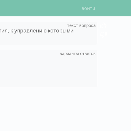
войти
тия, к управлению которыми