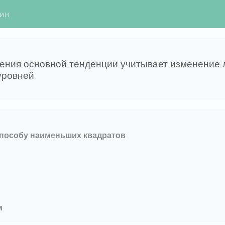
гин
ения основной тенденции учитывает изменение
 уровней
способу наименьших квадратов
м