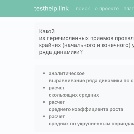
testhelp.link
поиск
о проекте
пла
Какой
из перечисленных приемов проявл
крайних (начального и конечного)
ряда динамики?
аналитическое
выравнивание ряда динамики по 
расчет
скользящих средних
расчет
среднего коэффициента роста
расчет
средних по укрупненным периода