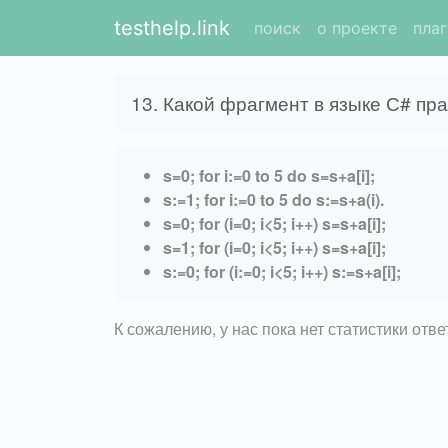
testhelp.link
поиск
о проекте
пла
13. Какой фрагмент в языке С# п
s=0; for i:=0 to 5 do s=s+a[i];
s:=1; for i:=0 to 5 do s:=s+a(i).
s=0; for (i=0; i<5; i++) s=s+a[i];
s=1; for (i=0; i<5; i++) s=s+a[i];
s:=0; for (i:=0; i<5; i++) s:=s+a[i];
К сожалению, у нас пока нет статистики отв