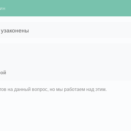
гин
 узаконены
мой
етов на данный вопрос, но мы работаем над этим.