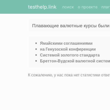
testhelp.link
поиск
о проекте
пла
Плавающие валютные курсы были
Ямайскими соглашениями
на Генуэзской конференции
Системой золотого стандарта
Бреттон-Вудской валютной систе
К сожалению, у нас пока нет статистики отв