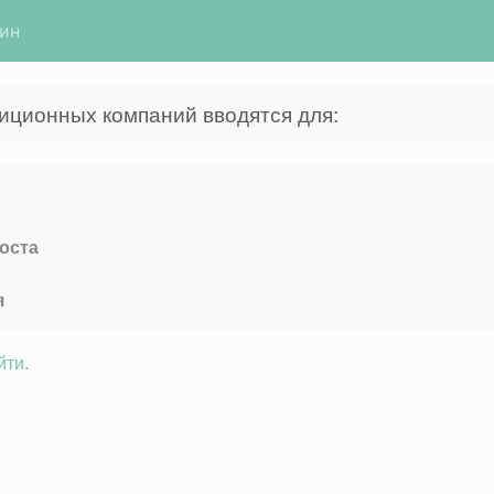
гин
иционных компаний вводятся для:
оста
я
йти
.