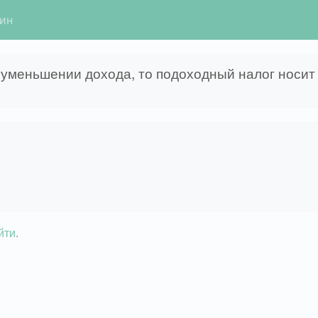
гин
и уменьшении дохода, то подоходный налог носи
йти
.