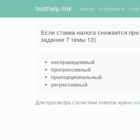
testhelp.link
поиск
о проекте
пла
Если ставка налога снижается пр
задание 7 темы 13)
несправедливый
прогрессивный
пропорциональный
регрессивный
Для просмотра статистики ответов нужно
во