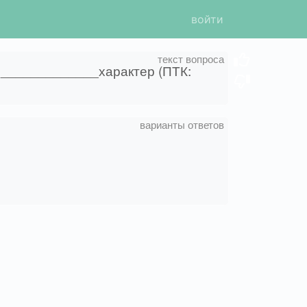
войти
т _____________характер (ПТК: