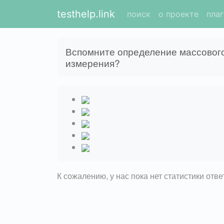
testhelp.link
поиск
о проекте
пла
Вспомните определение массового 
измерения?
К сожалению, у нас пока нет статистики отв