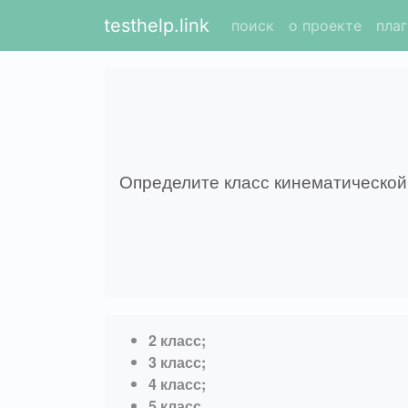
testhelp.link
поиск
о проекте
пла
Определите класс кинематической
2 класс;
3 класс;
4 класс;
5 класс.