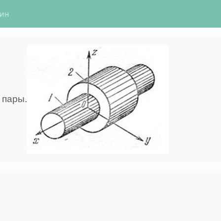
гин
 пары.