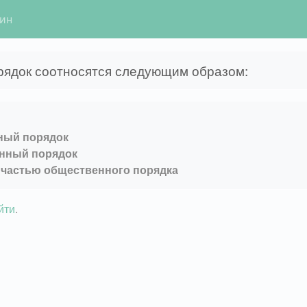
гин
рядок соотносятся следующим образом:
ный порядок
енный порядок
 частью общественного порядка
йти
.