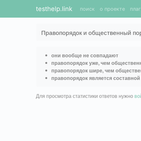
testhelp.link
поиск
о проекте
пла
Правопорядок и общественный по
они вообще не совпадают
правопорядок уже, чем обществен
правопорядок шире, чем обществ
правопорядок является составной
Для просмотра статистики ответов нужно
во