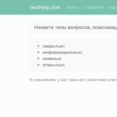
testhelp.link
поиск
о проекте
пла
Нзовите типы вопросов, помогаю
закрытые;
информационные;
неявные
открытые;
К сожалению, у нас пока нет статистики отв