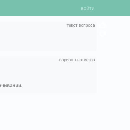
войти
нчивании.