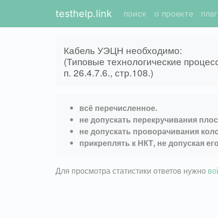
testhelp.link
поиск
о проекте
пла
Кабель УЭЦН необходимо:
(Типовые технологические процес
п. 26.4.7.6., стр.108.)
всё перечисленное.
не допускать перекручивания плос
не допускать проворачивания кол
прикреплять к НКТ, не допуская ег
Для просмотра статистики ответов нужно
во