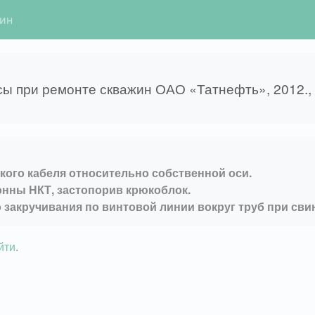
гин
сы при ремонте скважин ОАО «Татнефть», 2012.,
кого кабеля относительно собственной оси.
онны НКТ, застопорив крюкоблок.
о закручивания по винтовой линии вокруг труб при сви
йти
.