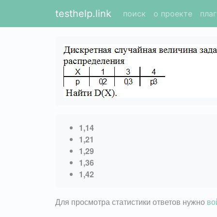
testhelp.link
поиск
о проекте
пла
1,14
1,21
1,29
1,36
1,42
Для просмотра статистики ответов нужно
во