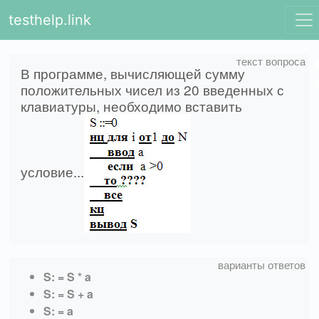
testhelp.link
В программе, вычисляющей сумму
положительных чисел из 20 введенных с
клавиатуры, необходимо вставить
условие...
S: = S * a
S: = S + a
S: = a